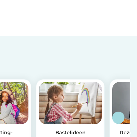
ting-
Bastelideen
Rezept