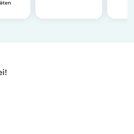
täten
i!