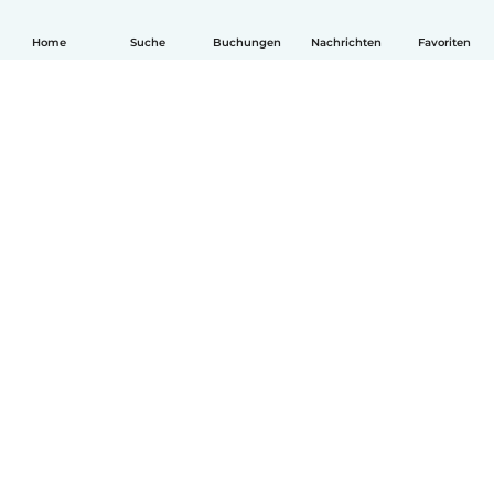
Home
Suche
Buchungen
Nachrichten
Favoriten
Deutsch
So funktionierts
Hilfe
Bedingungen & Datenschutz
Preise
Impressum
Babysits für Berufstätige
Community Leitfaden