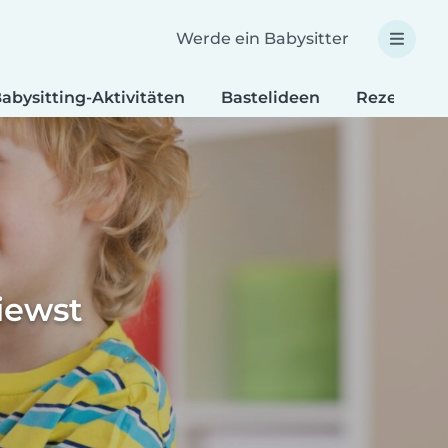
Werde ein Babysitter
abysitting-Aktivitäten
Bastelideen
Rezepte fü
iewst