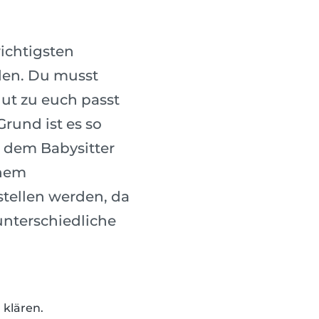
wichtigsten
nden. Du musst
gut zu euch passt
rund ist es so
t dem Babysitter
inem
stellen werden, da
unterschiedliche
 klären.