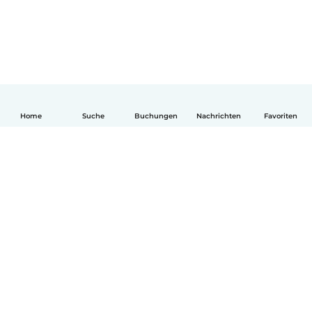
Home
Suche
Buchungen
Nachrichten
Favoriten
Deutsch
So funktionierts
Hilfe
Bedingungen & Datenschutz
Preise
Impressum