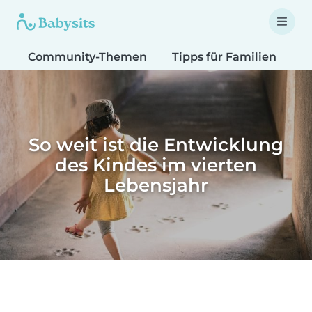
Community-Themen
Tipps für Familien
T
So weit ist die Entwicklung
des Kindes im vierten
Lebensjahr