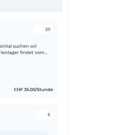
20
eintal suchen wir
esamte EWoche präsent
CHF 35.00/Stunde
6