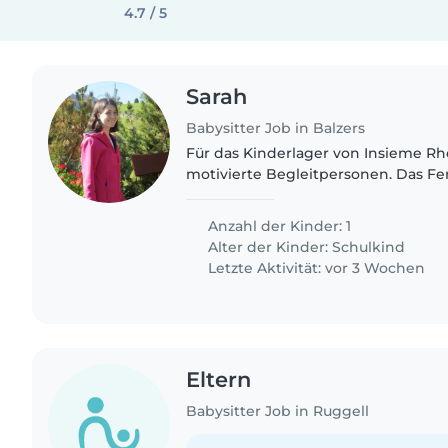
4.7 / 5
Sarah
Babysitter Job in Balzers
Für das Kinderlager von Insieme Rh
motivierte Begleitpersonen. Das Ferienlager findet vom
5.-11. Oktober statt - du bist die g
und für ein oder..
Anzahl der Kinder: 1
Alter der Kinder:
Schulkind
Letzte Aktivität: vor 3 Wochen
Eltern
Babysitter Job in Ruggell