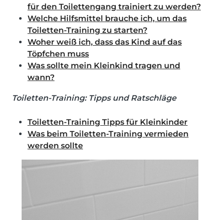
für den Toilettengang trainiert zu werden?
Welche Hilfsmittel brauche ich, um das
Toiletten-Training zu starten?
Woher weiß ich, dass das Kind auf das
Töpfchen muss
Was sollte mein Kleinkind tragen und
wann?
Toiletten-Training: Tipps und Ratschläge
Toiletten-Training Tipps für Kleinkinder
Was beim Toiletten-Training vermieden
werden sollte