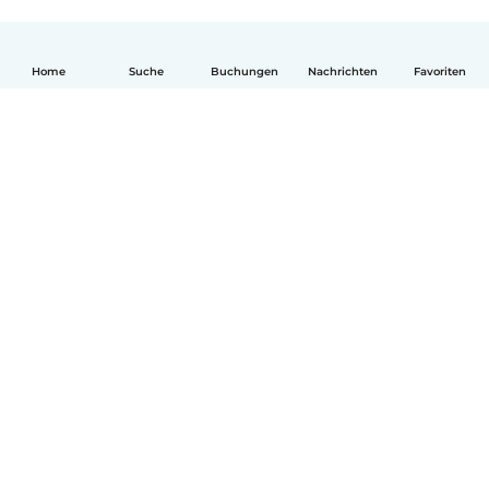
Home
Suche
Buchungen
Nachrichten
Favoriten
Deutsch
So funktionierts
Hilfe
Bedingungen & Datenschutz
Preise
Impressum
Babysits für Berufstätige
Community Leitfaden