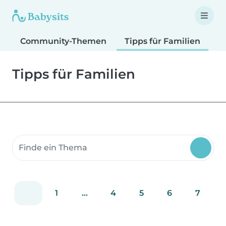
Community-Themen
Tipps für Familien
T
Tipps für Familien
Suche Community-Themen
1
...
4
5
6
7