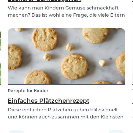
Wie kann man Kindern Gemüse schmackhaft
machen? Das ist wohl eine Frage, die viele Eltern
und Babysitter beschäftigt. Mit diesem lustigen
Gemüsegarten geht das ganz einfach. Vor allem
wenn die Kinder beim "Pflanzen" helfen durften,
macht...
Rezepte für Kinder
Einfaches Plätzchenrezept
Diese einfachen Plätzchen gehen blitzschnell
und können auch zusammen mit den Kleinsten
zubereitet werden. Von Zuckerstreuseln, über
geschmolzene Schokolade bis hin zu