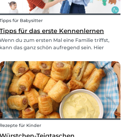
Tipps für Babysitter
Tipps für das erste Kennenlernen
Wenn du zum ersten Mal eine Familie triffst,
kann das ganz schön aufregend sein. Hier
haben wir ein paar Tipps für dich gesammelt,
wie du einen guten Eindruck machst und
möglichst viel aus diesem Kennenlernen
mitnimmst.
Rezepte für Kinder
Würstchen-Teigtaschen