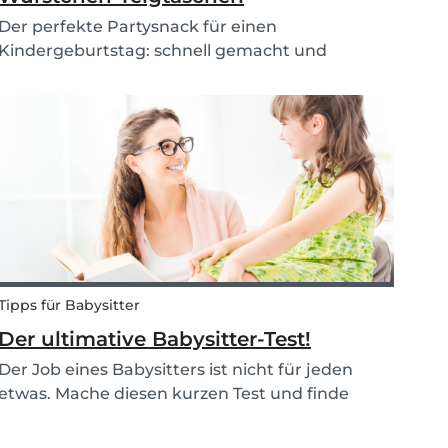
Der perfekte Partysnack für einen
Kindergeburtstag: schnell gemacht und
kindergerechte Zubereitung. Ihr könnt die
Zutaten einkaufen, vorbereiten und die
Würstchen-Teigtaschen gemeinsam mit den
Kindern zubereiten. Ein wahres
Geschmackserl...
Tipps für Babysitter
Der ultimative Babysitter-Test!
Der Job eines Babysitters ist nicht für jeden
etwas. Mache diesen kurzen Test und finde
heraus, ob der Job des Babysitters das Richtige
für dich ist!