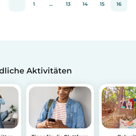
1
...
13
14
15
16
aufwändigem Icing kann alles hinzugefügt
werden. Lass die Kinder krea...
dliche Aktivitäten