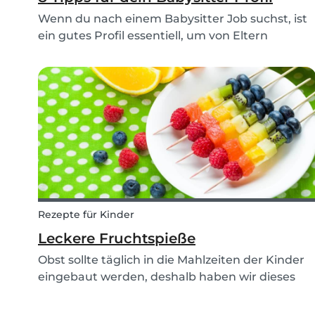
Wenn du nach einem Babysitter Job suchst, ist
ein gutes Profil essentiell, um von Eltern
kontaktiert zu werden. Auf deinem Profil wirbst
du quasi für dich selbst. Wenn du nicht so recht
weißt, wie du ein gutes Babysits Profil erstellst,...
Rezepte für Kinder
Leckere Fruchtspieße
Obst sollte täglich in die Mahlzeiten der Kinder
eingebaut werden, deshalb haben wir dieses
schnelle und vor allem leckere Rezept für
Fruchtspieße kreiert.