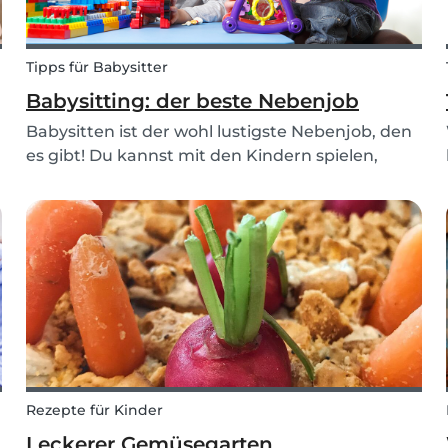
Tipps für Babysitter
Babysitting: der beste Nebenjob
Babysitten ist der wohl lustigste Nebenjob, den
es gibt! Du kannst mit den Kindern spielen,
malen, tanzen und dich sogar erholen, wenn sie
im Bett sind. Besonders Babysits erleichtert dir
diese Tätigkeit, da du dir die Familien für die d...
Rezepte für Kinder
Leckerer Gemüsegarten