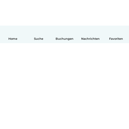
Home
Suche
Buchungen
Nachrichten
Favoriten
Deutsch
So funktionierts
Hilfe
Bedingungen & Datenschutz
Preise
Impressum
Babysits für Berufstätige
Community Leitfaden