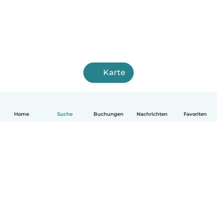
Karte
Home
Suche
Buchungen
Nachrichten
Favoriten
Deutsch
So funktionierts
Hilfe
Bedingungen & Datenschutz
Preise
Impressum