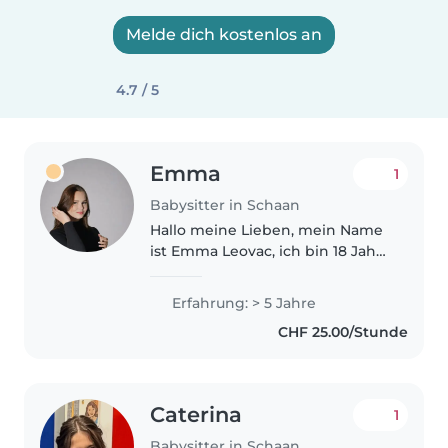
Melde dich kostenlos an
4.7 / 5
Emma
1
Babysitter in Schaan
Hallo meine Lieben, mein Name
ist Emma Leovac, ich bin 18 Jahre
alt und habe vor vier Jahren
meinen Babysitterkurs beim
Erfahrung: > 5 Jahre
Eltern-Kind-Forum absolviert.
CHF 25.00/Stunde
Insgesamt bringe ich über fünf..
Caterina
1
Babysitter in Schaan