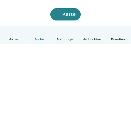
Karte
Home
Suche
Buchungen
Nachrichten
Favoriten
Deutsch
So funktionierts
Hilfe
Bedingungen & Datenschutz
Preise
Impressum
Babysits für Berufstätige
Community Leitfaden