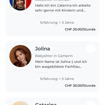
Hallo Ich bin Caterina Ich arbeite
sehr gerne mit Kindern und
habe auch schon einige
Erfahrungen gemacht. Ich habe
Erfahrung: > 3 Jahre
2 kleine Geschwister, meine
CHF 20.00/Stunde
Schwester Anna (15 Jahre) und
ein Bruder..
Jolina
Babysitter in Gamprin
Mein Name ist Jolina :) und ich
bin ausgebildete Fachfrau
Betreuung (Fachrichtung
Kinder). Im Sommer 2026 habe
Erfahrung: > 5 Jahre
ich meine Berufsmatura mit
CHF 30.00/Stunde
Schwerpunkt Gesundheit und
Soziales erfolgreich..
Catarina