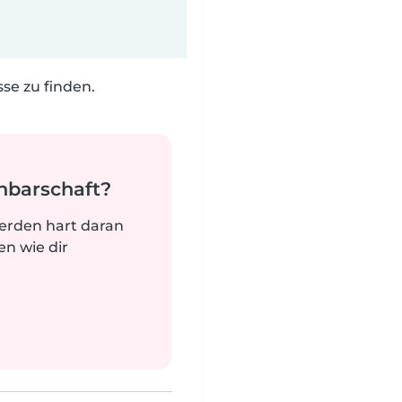
e zu finden.
hbarschaft?
werden hart daran
n wie dir