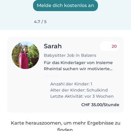
Melde dich kostenlos an
4.7 / 5
Sarah
20
Babysitter Job in Balzers
Für das Kinderlager von Insieme
Rheintal suchen wir motivierte
Begleitpersonen. Das
Ferienlager findet vom 5.-11.
Anzahl der Kinder: 1
Oktober statt - du bist die
Alter der Kinder:
Schulkind
gesamte EWoche präsent und
Letzte Aktivität: vor 3 Wochen
für ein oder..
CHF 35.00/Stunde
Karte herauszoomen, um mehr Ergebnisse zu
finden.