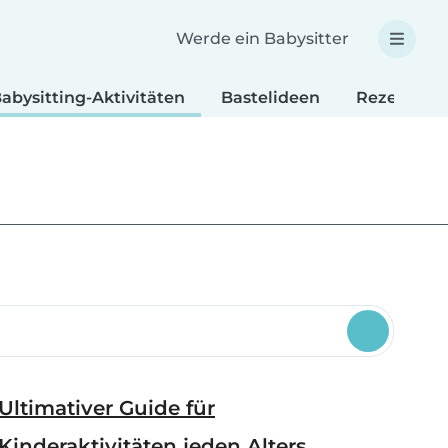
Werde ein Babysitter
abysitting-Aktivitäten
Bastelideen
Rezepte fü
Ultimativer Guide für
Kinderaktivitäten jeden Alters