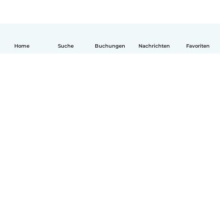
Home
Suche
Buchungen
Nachrichten
Favoriten
Deutsch
So funktionierts
Hilfe
Bedingungen & Datenschutz
Preise
Impressum
Babysits für Berufstätige
Community Leitfaden