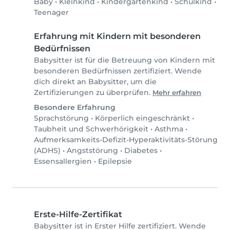
Baby
•
Kleinkind
•
Kindergartenkind
•
Schulkind
•
Teenager
Erfahrung mit Kindern mit besonderen
Bedürfnissen
Babysitter ist für die Betreuung von Kindern mit
besonderen Bedürfnissen zertifiziert. Wende
dich direkt an Babysitter, um die
Zertifizierungen zu überprüfen.
Mehr erfahren
Besondere Erfahrung
Sprachstörung
•
Körperlich eingeschränkt
•
Taubheit und Schwerhörigkeit
•
Asthma
•
Aufmerksamkeits-Defizit-Hyperaktivitäts-Störung
(ADHS)
•
Angststörung
•
Diabetes
•
Essensallergien
•
Epilepsie
Erste-Hilfe-Zertifikat
Babysitter ist in Erster Hilfe zertifiziert. Wende