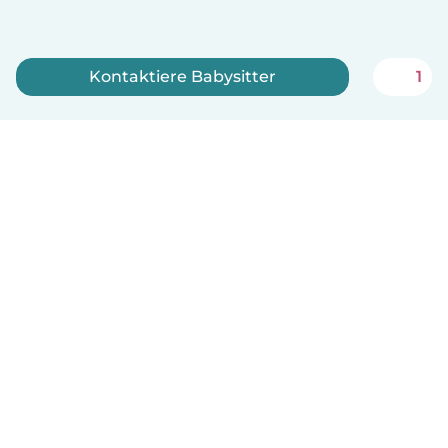
Kontaktiere Babysitter
1
Jetzt anmelden
Deutsch
So funktionierts
Hilfe