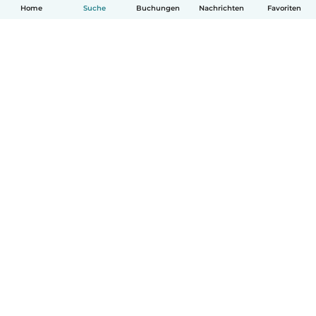
Home
Suche
Buchungen
Nachrichten
Favoriten
Deutsch
So funktionierts
Hilfe
Bedingungen & Datenschutz
Preise
Impressum
Babysits für Berufstätige
Community Leitfaden
© Babysits B.V.