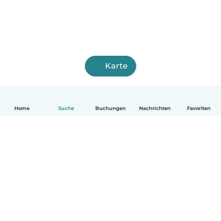
Karte
Home
Suche
Buchungen
Nachrichten
Favoriten
Deutsch
So funktionierts
Hilfe
Bedingungen & Datenschutz
Preise
Impressum