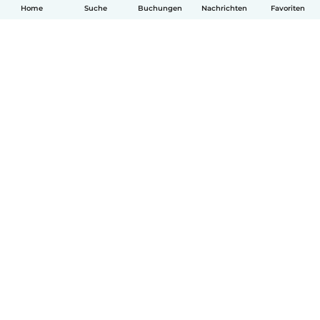
Home
Suche
Buchungen
Nachrichten
Favoriten
Deutsch
So funktionierts
Hilfe
Bedingungen & Datenschutz
Preise
Impressum
Babysits für Berufstätige
Community Leitfaden
© Babysits B.V.