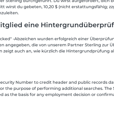
Sterling durchgeführt. Du wirst aufgefordert, dich 
 wirst du gebeten, 10,20 $ (nicht erstattungsfähig; zzg
nzuleiten.
itglied eine Hintergrundüberprü
cked" -Abzeichen wurden erfolgreich einer Überprüfun
nen angegeben, die von unserem Partner Sterling zur 
zeigt auch an, wie kürzlich die Hintergrundprüfung 
curity Number to credit header and public records data
or the purpose of performing additional searches. The 
d as the basis for any employment decision or confirmat