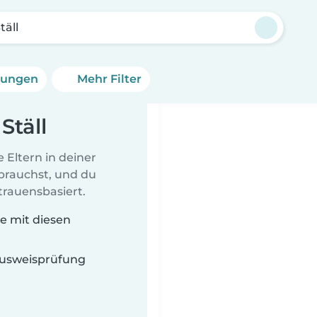
täll
erungen
Mehr Filter
Ställ
 Eltern in deiner
 brauchst, und du
rtrauensbasiert.
die mit diesen
 Ausweisprüfung