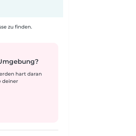
e zu finden.
r Umgebung?
werden hart daran
e deiner