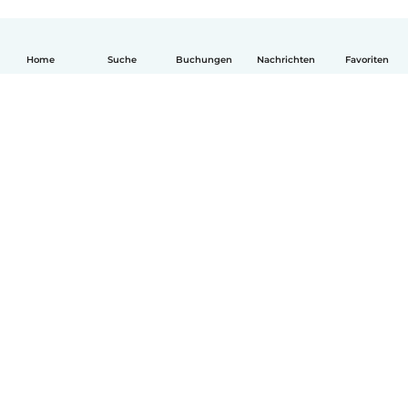
Home
Suche
Buchungen
Nachrichten
Favoriten
Deutsch
So funktionierts
Hilfe
Bedingungen & Datenschutz
Preise
Impressum
Babysits für Berufstätige
Community Leitfaden