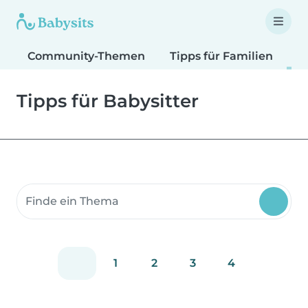
Community-Themen
Tipps für Familien
T
Tipps für Babysitter
Suche Community-Themen
1
2
3
4