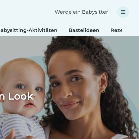
Werde ein Babysitter
abysitting-Aktivitäten
Bastelideen
Rezepte fü
en Look