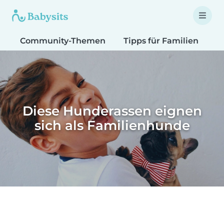
Community-Themen
Tipps für Familien
T
Diese Hunderassen eignen
sich als Familienhunde