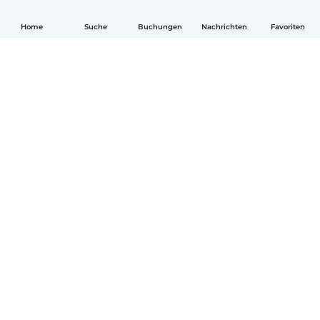
Home
Suche
Buchungen
Nachrichten
Favoriten
Deutsch
So funktionierts
Hilfe
Bedingungen & Datenschutz
Preise
Impressum
Babysits für Berufstätige
Community Leitfaden
© Babysits B.V.