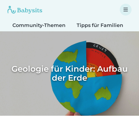
Community-Themen
Tipps für Familien
T
Geologie für Kinder: Aufbau
der Erde