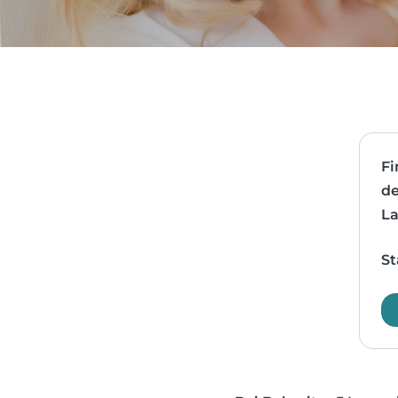
Fi
de
La
St