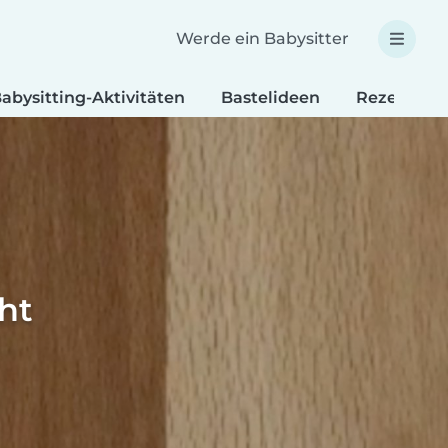
Werde ein Babysitter
abysitting-Aktivitäten
Bastelideen
Rezepte fü
ht