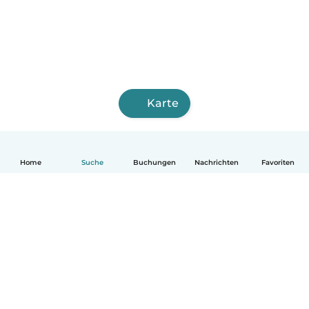
Karte
Home
Suche
Buchungen
Nachrichten
Favoriten
Deutsch
So funktionierts
Hilfe
Bedingungen & Datenschutz
Preise
Impressum