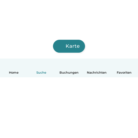
Karte
Home
Suche
Buchungen
Nachrichten
Favoriten
Deutsch
So funktionierts
Hilfe
Bedingungen & Datenschutz
Preise
Impressum