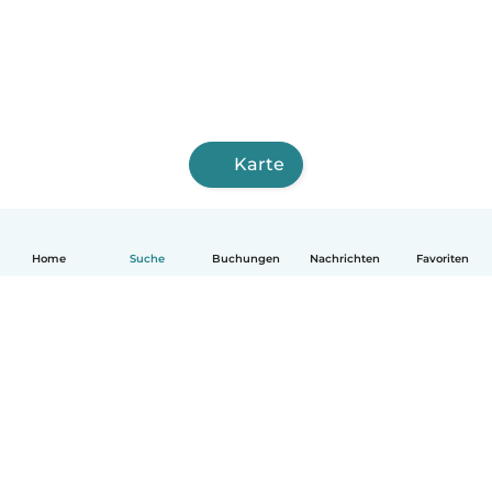
Karte
Home
Suche
Buchungen
Nachrichten
Favoriten
Deutsch
So funktionierts
Hilfe
Bedingungen & Datenschutz
Preise
Impressum