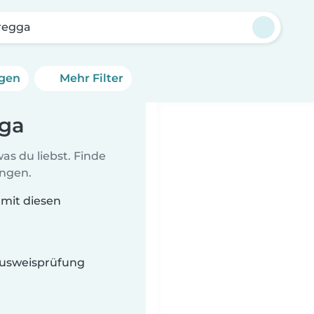
regga
ngen
Mehr Filter
gga
as du liebst. Finde
ungen.
 mit diesen
 Ausweisprüfung