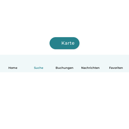
Karte
Home
Suche
Buchungen
Nachrichten
Favoriten
Deutsch
So funktionierts
Hilfe
Bedingungen & Datenschutz
Preise
Impressum