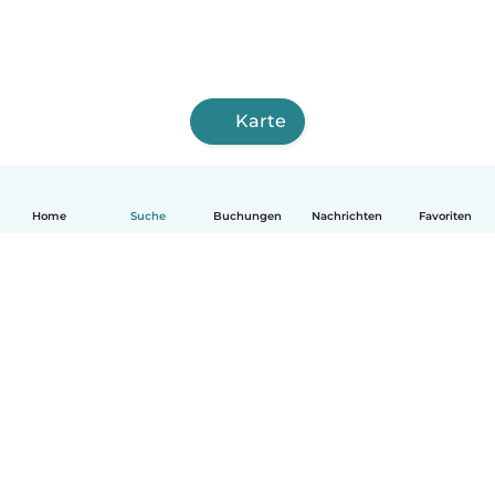
Karte
Home
Suche
Buchungen
Nachrichten
Favoriten
Deutsch
So funktionierts
Hilfe
Bedingungen & Datenschutz
Preise
Impressum
Babysits für Berufstätige
Community Leitfaden