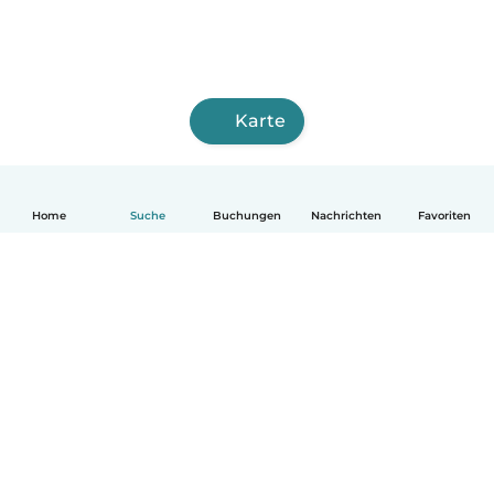
Karte
Home
Suche
Buchungen
Nachrichten
Favoriten
Deutsch
So funktionierts
Hilfe
Bedingungen & Datenschutz
Preise
Impressum
Babysits für Berufstätige
Community Leitfaden