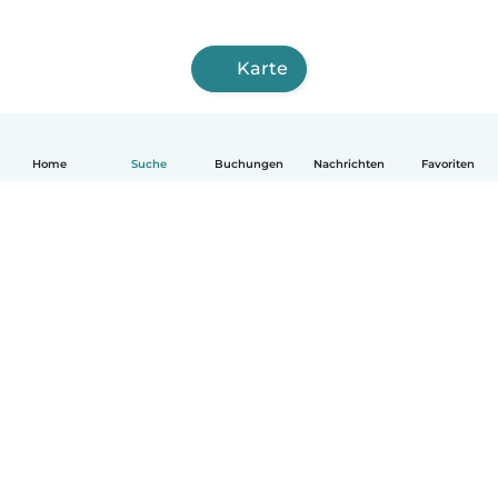
Karte
Home
Suche
Buchungen
Nachrichten
Favoriten
Deutsch
So funktionierts
Hilfe
Bedingungen & Datenschutz
Preise
Impressum
Babysits für Berufstätige
Community Leitfaden